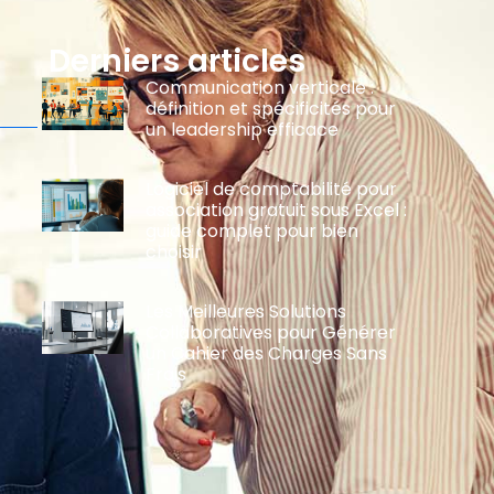
Derniers articles
Communication verticale :
définition et spécificités pour
un leadership efficace
Logiciel de comptabilité pour
association gratuit sous Excel :
guide complet pour bien
choisir
Les Meilleures Solutions
Collaboratives pour Générer
un Cahier des Charges Sans
Frais